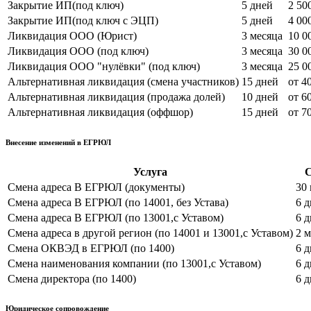
Закрытие ИП(под ключ)
5 дней
2 50
Закрытие ИП(под ключ с ЭЦП)
5 дней
4 00
Ликвидация ООО (Юрист)
3 месяца
10 0
Ликвидация OOO (под ключ)
3 месяца
30 0
Ликвидация ООО "нулёвки" (под ключ)
3 месяца
25 0
Альтернативная ликвидация (смена участников)
15 дней
от 4
Альтернативная ликвидация (продажа долей)
10 дней
от 6
Альтернативная ликвидация (оффшор)
15 дней
от 7
Внесение изменений в ЕГРЮЛ
Услуга
С
Смена адреса В ЕГРЮЛ (документы)
30
Смена адреса В ЕГРЮЛ (по 14001, без Устава)
6 
Смена адреса В ЕГРЮЛ (по 13001,с Уставом)
6 
Смена адреса в другой регион (по 14001 и 13001,с Уставом)
2 
Смена ОКВЭД в ЕГРЮЛ (по 1400)
6 
Смена наименования компании (по 13001,с Уставом)
6 
Смена директора (по 1400)
6 
Юридическое сопровождение