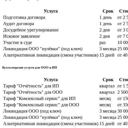
Услуга
Срок
Сто
Подготовка договора
1 день
от 2 
Аудит договора
1 день
от 2 
Досудебное урегулирование
2 дня
от 3 
Исковое заявление
2 дня
от 7 
Участие в суде
раз
10 00
Ликвидация ООО "нулёвки" (под ключ)
3 месяца
25 00
Альтернативная ликвидация (смена участников)
15 дней
от 40
Бухгалтерские услуги для ООО и ИП
Услуга
Срок
Сто
Тариф "Отчётность" для ИП
квартал
от 1 
Тариф "Отчётность" для ООО
квартал
2 500
Тариф "Комлексный сервис" для ИП
месяц
от 15
Тариф "Комлексный сервис" для ООО
месяц
от 35
Ликвидация OOO (под ключ)
3 месяца
30 00
Ликвидация ООО "нулёвки" (под ключ)
3 месяца
25 00
Альтернативная ликвидация (смена участников)
15 дней
от 40