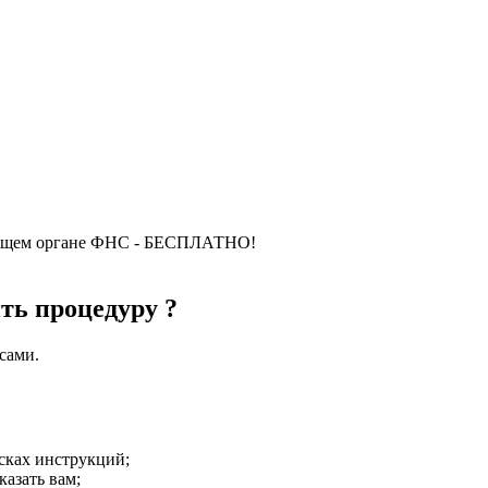
оящем органе ФНС - БЕСПЛАТНО!
ть процедуру ?
сами.
исках инструкций;
азать вам;