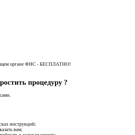
оящем органе ФНС - БЕСПЛАТНО!
ростить процедуру ?
сами.
исках инструкций;
азать вам;
прибегать к услугам юриста.